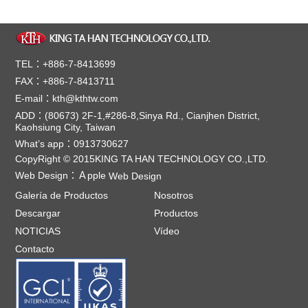
TEL：+886-7-8413699
FAX：+886-7-8413711
E-mail：kth@kthtw.com
ADD：(80673) 2F-1,#286-8,Sinya Rd., Cianjhen District,
Kaohsiung City, Taiwan
What’s app：0913730627
CopyRight © 2015KING TA HAN TECHNOLOGY CO.,LTD.
Web Design：
Ａpple
Web Design
Galería de Productos
Nosotros
Descargar
Productos
NOTICIAS
Vídeo
Contacto