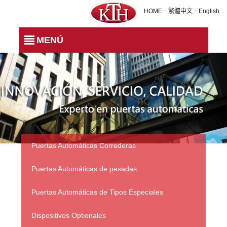
All Product
HOME
．
繁體中文
．
English
MENÚ
Puertas Automáticas Correderas
Puertas Automáticas de pesadas
Puertas Automáticas de Tipos Especiales
Dispositivos Optionales