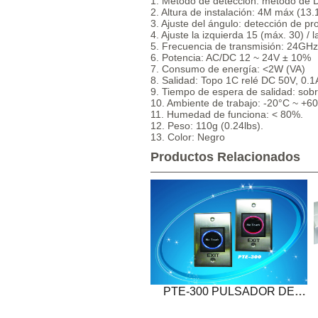
1. Método de detección: método de D
2. Altura de instalación: 4M máx (13.1
3. Ajuste del ángulo: detección de p
4. Ajuste la izquierda 15 (máx. 30) / 
5. Frecuencia de transmisión: 24GH
6. Potencia: AC/DC 12 ~ 24V ± 10%
7. Consumo de energía: <2W (VA)
8. Salidad: Topo 1C relé DC 50V, 0.1
9. Tiempo de espera de salidad: sobr
10. Ambiente de trabajo: -20°C ~ +60
11. Humedad de funciona: < 80%.
12. Peso: 110g (0.24lbs).
13. Color: Negro
Productos Relacionados
PTE-300 PULSADOR DE
PROXIMIDAD (SIN TOCAR)