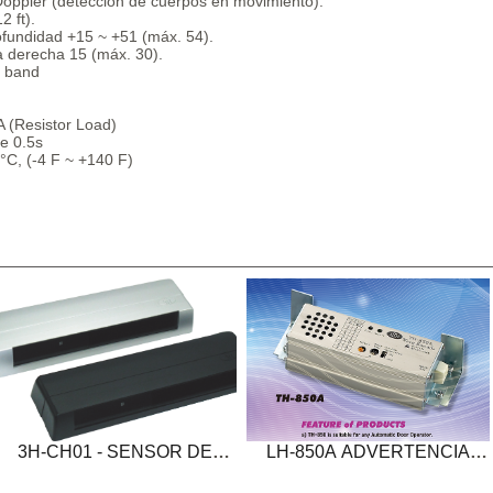
oppler (detección de cuerpos en movimiento).
2 ft).
rofundidad +15 ~ +51 (máx. 54).
la derecha 15 (máx. 30).
z band
A (Resistor Load)
e 0.5s
°C, (-4 F ~ +140 F)
3H-CH01 - SENSOR DE
LH-850A ADVERTENCIA
INFRARROJO
SONORA