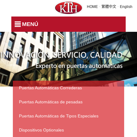
IW-6E PUERTA BATIENTE
HOME
．
繁體中文
．
English
MENÚ
Puertas Automáticas Correderas
Puertas Automáticas de pesadas
Puertas Automáticas de Tipos Especiales
Dispositivos Optionales