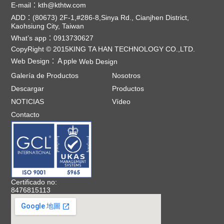
E-mail：kth@kthtw.com
ADD：(80673) 2F-1,#286-8,Sinya Rd., Cianjhen District,
Kaohsiung City, Taiwan
What’s app：0913730627
CopyRight © 2015KING TA HAN TECHNOLOGY CO.,LTD.
Web Design：
Ａpple
Web Design
Galería de Productos
Nosotros
Descargar
Productos
NOTICIAS
Vídeo
Contacto
Certificado no:
8476815113