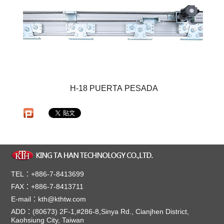
H-18 PUERTA PESADA
TEL：+886-7-8413699
FAX：+886-7-8413711
E-mail：kth@kthtw.com
ADD：(80673) 2F-1,#286-8,Sinya Rd., Cianjhen District,
Kaohsiung City, Taiwan