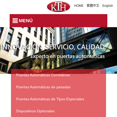
H-18 PUERTA PESADA
HOME
．
繁體中文
．
English
MENÚ
Puertas Automáticas Correderas
Puertas Automáticas de pesadas
Puertas Automáticas de Tipos Especiales
Dispositivos Optionales