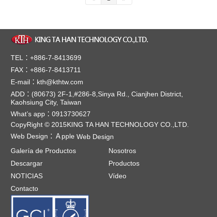
TEL：+886-7-8413699
FAX：+886-7-8413711
E-mail：kth@kthtw.com
ADD：(80673) 2F-1,#286-8,Sinya Rd., Cianjhen District,
Kaohsiung City, Taiwan
What’s app：0913730627
CopyRight © 2015KING TA HAN TECHNOLOGY CO.,LTD.
Web Design：
Ａpple
Web Design
Galería de Productos
Nosotros
Descargar
Productos
NOTICIAS
Vídeo
Contacto