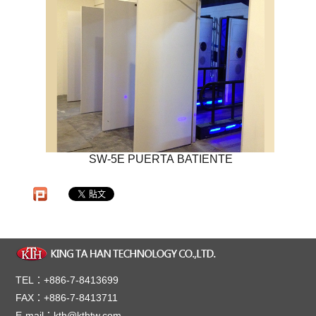
SW-5E PUERTA BATIENTE
TEL：+886-7-8413699
FAX：+886-7-8413711
E-mail：kth@kthtw.com