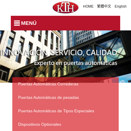
IW-3E PUERTA BATIENTE
HOME
．
繁體中文
．
English
MENÚ
Puertas Automáticas Correderas
Puertas Automáticas de pesadas
Puertas Automáticas de Tipos Especiales
Dispositivos Optionales