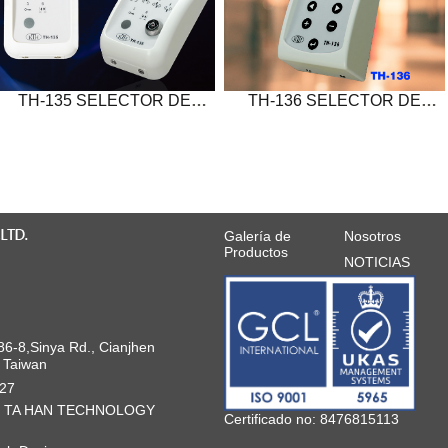
TH-135 SELECTOR DE
TH-136 SELECTOR DE
MANIOBRAS SIN LLAVE
MANIOBRAS Y
PROGRAMADOR DIGITAL
Galería de
Nosotros
Productos
NOTICIAS
-8,Sinya Rd., Cianjhen
, Taiwan
27
NG TA HAN TECHNOLOGY
Certificado no: 8476815113