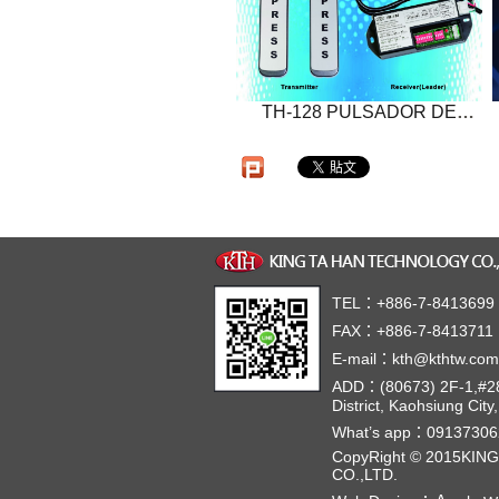
TH-128 PULSADOR DE
CODO
TEL：+886-7-8413699
FAX：+886-7-8413711
E-mail：kth@kthtw.com
ADD：(80673) 2F-1,#286
District, Kaohsiung City
What’s app：09137306
CopyRight © 2015KI
CO.,LTD.